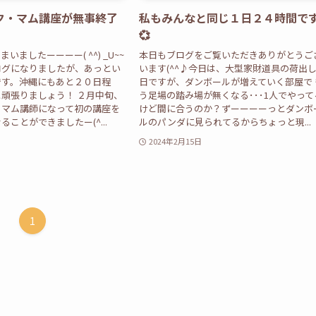
ク・マム講座が無事終了
私もみんなと同じ１日２４時間で
💞
いましたーーーー( ^^) _U~~
本日もブログをご覧いただきありがとうご
ログになりましたが、あっとい
います(^^♪今日は、大型家財道具の荷出
です。沖縄にもあと２０日程
日ですが、ダンボールが増えていく部屋で 
頑張りましょう！ ２月中旬、
う足場の踏み場が無くなる･･･1人でやって
・マム講師になって初の講座を
けど間に合うのか？ずーーーーっとダンボ
ことができましたー(^...
ルのパンダに見られてるからちょっと現...
2024年2月15日
1