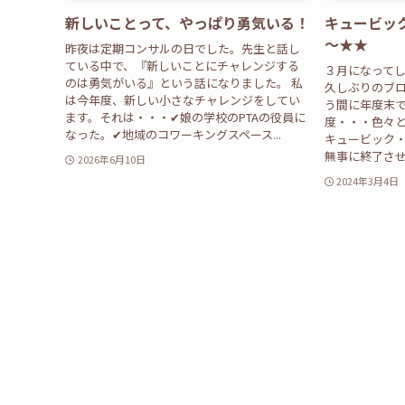
新しいことって、やっぱり勇気いる！
キュービッ
～★★
昨夜は定期コンサルの日でした。先生と話し
ている中で、『新しいことにチャレンジする
３月になってしま
のは勇気がいる』という話になりました。 私
久しぶりのブ
は今年度、新しい小さなチャレンジをしてい
う間に年度末
ます。それは・・・✔娘の学校のPTAの役員に
度・・・色々と
なった。✔地域のコワーキングスペース...
キュービック
無事に終了させる
2026年6月10日
2024年3月4日